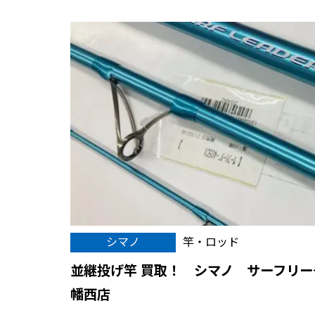
シマノ
竿・ロッド
並継投げ竿 買取！ シマノ サーフリーダ
幡西店