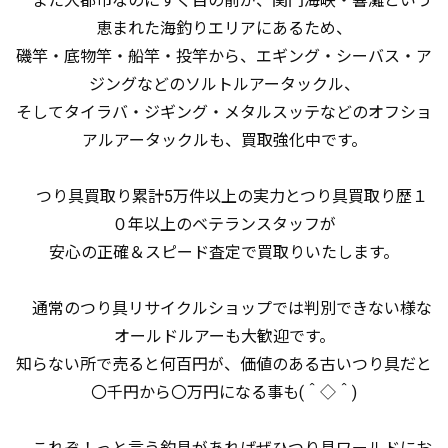
また大都市なのにすぐ目の前が、関門海峡・響灘という
恵まれた海釣りエリアにあるため、
磯竿・底物竿・船竿・投竿から、エギング・シーバス・ア
ジングなどのソルトルアータックル、
そしてタイラバ・ジギング・メタルスッテなどのオフショ
アルアータックルも、買取強化中です。
つり具買取り累計5万件以上の実力とつり具買取り歴１
０年以上のベテランスタッフが
安心の正確＆スピード査定で買取りいたします。
通常のつり具リサイクルショップでは判別できない様な
オールドルアーも大歓迎です。
知らない所で売ると何百円が、価値のある古いつり具だと
〇千円から〇万円になる事も(＾◇＾)