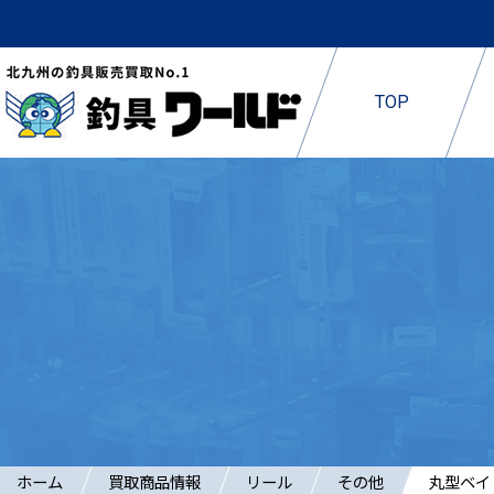
TOP
ホーム
買取商品情報
リール
その他
丸型ベイ