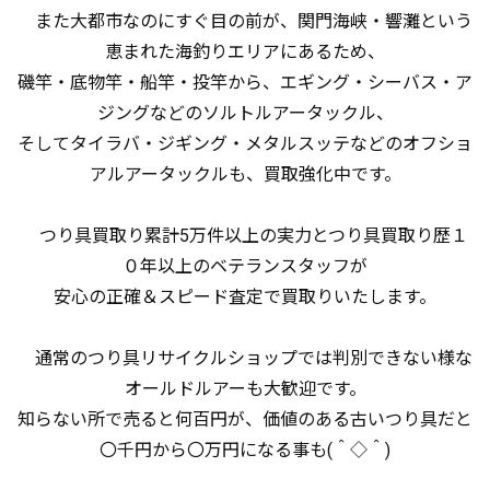
また大都市なのにすぐ目の前が、関門海峡・響灘という
恵まれた海釣りエリアにあるため、
磯竿・底物竿・船竿・投竿から、エギング・シーバス・ア
ジングなどのソルトルアータックル、
そしてタイラバ・ジギング・メタルスッテなどのオフショ
アルアータックルも、買取強化中です。
つり具買取り累計5万件以上の実力とつり具買取り歴１
０年以上のベテランスタッフが
安心の正確＆スピード査定で買取りいたします。
通常のつり具リサイクルショップでは判別できない様な
オールドルアーも大歓迎です。
知らない所で売ると何百円が、価値のある古いつり具だと
〇千円から〇万円になる事も(＾◇＾)