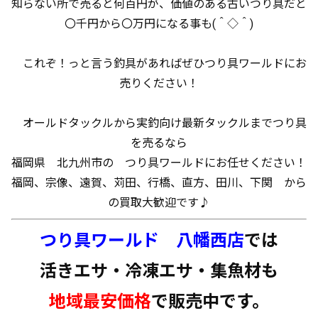
知らない所で売ると何百円が、価値のある古いつり具だと
〇千円から〇万円になる事も(＾◇＾)
これぞ！っと言う釣具があればぜひつり具ワールドにお
売りください！
オールドタックルから実釣向け最新タックルまでつり具
を売るなら
福岡県 北九州市の つり具ワールドにお任せください！
福岡、宗像、遠賀、苅田、行橋、直方、田川、下関 から
の買取大歓迎です♪
つり具ワールド 八幡西店
では
活きエサ・冷凍エサ・集魚材も
地域最安価格
で販売中です。