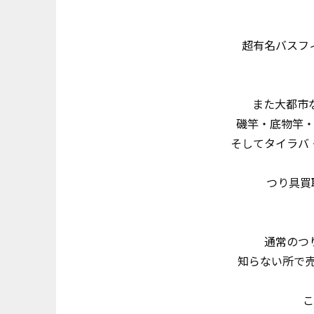
超有名バスフィ
また大都市な
磯竿・底物竿
そしてタイラバ
つり具買取
通常のつり
知らない所で売
こ