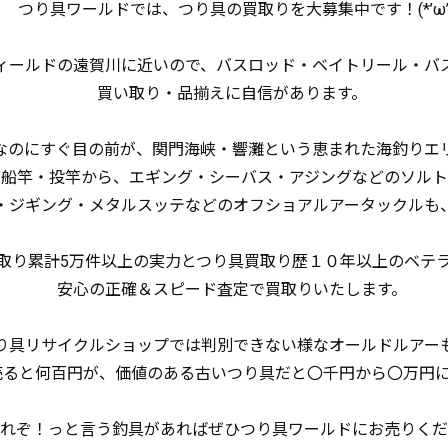
つり具ワールドでは、つり具の買取りを大募集中です！(*’ω’*
ールドの遠賀川に近いので、バスロッド・ベイトリール・バ
買い取り・品揃えに自信があります。
のにすぐ目の前が、関門海峡・響灘という恵まれた海釣りエ
・船竿・投竿から、エギング・シーバス・アジングなどのソルト
・ジギング・メタルスッテなどのオフショアルアータックルも
り累計5万件以上の実力とつり具買取り歴１０年以上のベテ
安心の正確＆スピード査定で買取りいたします。
具リサイクルショップでは判別できない様なオールドルアー
ると何百円が、価値のある古いつり具だと〇千円から〇万円に
れぞ！っと言う釣具があればぜひつり具ワールドにお売りくだ