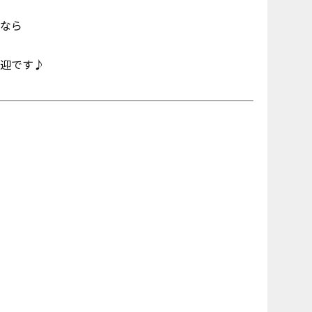
なら
迎です♪