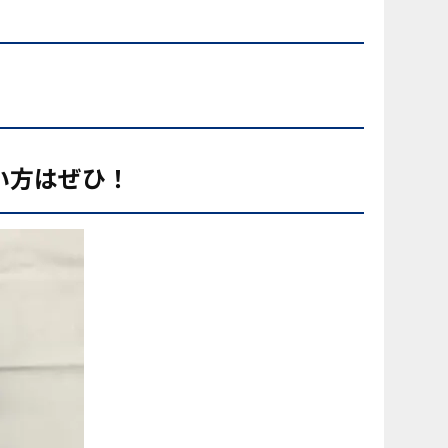
い方
はぜひ！