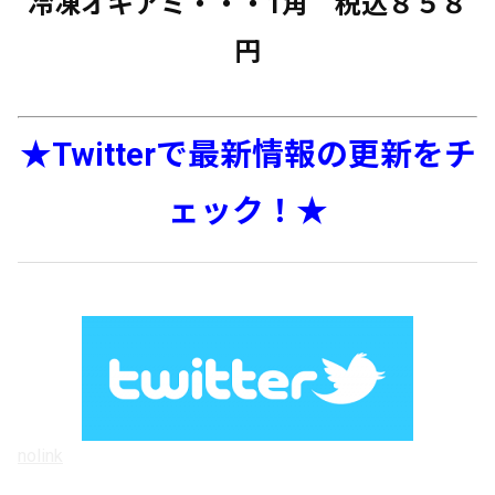
冷凍オキアミ・・・1角 税込８５８
円
★Twitterで最新情報の更新をチ
ェック！★
nolink