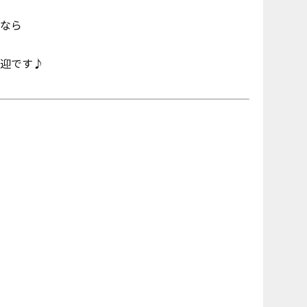
なら
迎です♪