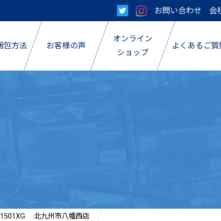
お問い合わせ
会
オンライン
梱包方法
お客様の声
よくあるご質
ショップ
501XG 北九州市八幡西店