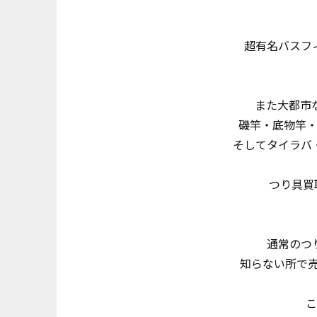
超有名バスフィ
また大都市な
磯竿・底物竿
そしてタイラバ
つり具買取
通常のつり
知らない所で売
こ