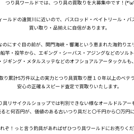
つり具ワールドでは、つり具の買取りを大募集中です！(*’ω’*
ールドの遠賀川に近いので、バスロッド・ベイトリール・バ
買い取り・品揃えに自信があります。
のにすぐ目の前が、関門海峡・響灘という恵まれた海釣りエ
・船竿・投竿から、エギング・シーバス・アジングなどのソルト
・ジギング・メタルスッテなどのオフショアルアータックルも
り累計5万件以上の実力とつり具買取り歴１０年以上のベテ
安心の正確＆スピード査定で買取りいたします。
具リサイクルショップでは判別できない様なオールドルアー
ると何百円が、価値のある古いつり具だと〇千円から〇万円に
れぞ！っと言う釣具があればぜひつり具ワールドにお売りくだ